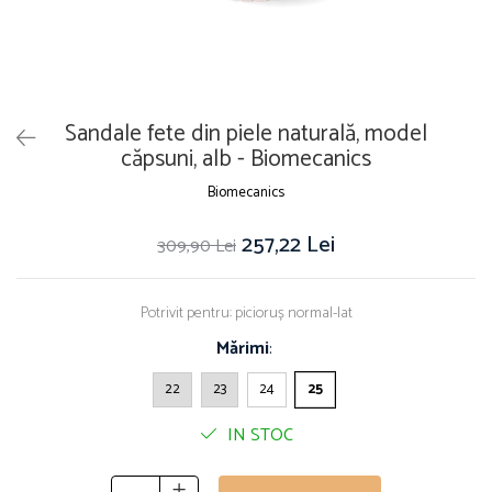
Sandale fete din piele naturală, model
căpsuni, alb - Biomecanics
Biomecanics
257,22 Lei
309,90 Lei
Potrivit pentru: picioruș normal-lat
Mărimi
:
22
23
24
25
IN STOC