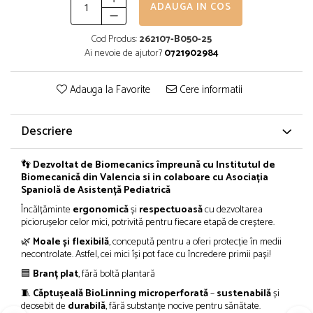
ADAUGA IN COS
Cod Produs:
262107-B050-25
Ai nevoie de ajutor?
0721902984
Adauga la Favorite
Cere informatii
Descriere
👣
Dezvoltat de Biomecanics împreună cu Institutul de
Biomecanică din Valencia si in colaboare cu Asociația
Spaniolă de Asistență Pediatrică
Încălțăminte
ergonomică
și
respectuoasă
cu dezvoltarea
piciorușelor celor mici, potrivită pentru fiecare etapă de creștere.
🌿
Moale și flexibilă
, concepută pentru a oferi protecție în medii
necontrolate. Astfel, cei mici își pot face cu încredere primii pași!
🟦
Branț plat
, fără boltă plantară
🧵
Căptușeală BioLinning microperforată
–
sustenabilă
și
deosebit de
durabilă
, fără substanțe nocive pentru sănătate.