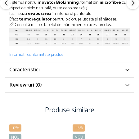
Sistemul nostru
inovator BioLinning
, format din
microfibre
cu
aspect de piele naturală, nu se decolorează și
facilitează
evaporarea
în interiorul pantofului.
Efect
termoregulator
pentru piciorușe uscate și sănătoase!
📏 Consultă mai jos tabelul de mărimi pentru acest produs:
Informatii conformitate produs
Caracteristici
Review-uri
(0)
Produse similare
-17%
-15%
NOU
NOU