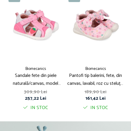
Biomecanics
Biomecanics
Sandale fete din piele
Pantofi tip balerini, fete, din
S
naturală/canvas, model
canvas, lavabil, roz cu steluțe,
căpsuni, roz - Biomecanics
Biomecanics
309,90 Lei
189,90 Lei
257,22 Lei
161,42 Lei
IN STOC
IN STOC