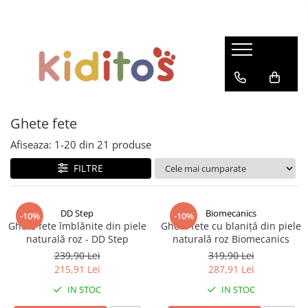
Încălțăminte fete
Incaltaminte baieti
Ghete fete
Ghete baieti
Pantofi fete
Pantofi baieti
Pantofi de interior fete
Pantofi de interior baieti
Ghete fete
Cizme fete
Sandale
Afiseaza:
1-
20
din
21
produse
Sandale
Cizme baieti
FILTRE
DD Step
Biomecanics
-10%
-10%
Ghete fete îmblănite din piele
Ghete fete cu blaniță din piele
naturală roz - DD Step
naturală roz Biomecanics
239,90 Lei
319,90 Lei
215,91 Lei
287,91 Lei
IN STOC
IN STOC