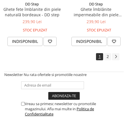
DD Step
DD Step
Ghete fete îmblanite din piele
Ghete îmblănite
naturală bordeaux - DD step
impermeabile din piele
naturală gri - DD Step
239,90 Lei
239,90 Lei
STOC EPUIZAT
STOC EPUIZAT
INDISPONIBIL
INDISPONIBIL
1
2
Newsletter
Nu rata ofertele si promotiile noastre
Vreau sa primesc newsletter cu promotiile
magazinului. Afla mai multe in
Politica de
Confidentialitate