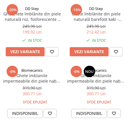
DD Step
DD Step
-20%
-15%
Ghete fete îmblănite din piele
Ghete îmblănite din piele
naturală roz, fosforescente -
naturală barefoot kaki -
DDStep
DDStep
249,90 Lei
249,90 Lei
199,92 Lei
212,42 Lei
IN STOC
IN STOC
VEZI VARIANTE
VEZI VARIANTE
Biomecanics
Biomecanics
-6%
-6%
NOU
Ghete imblanite
Ghete imblanite
impermeabile din piele nabuc
impermeabile din piele nabuc
si interior de lana naturala -
si interior de lana naturala -
319,90 Lei
319,90 Lei
kaki Biomecanics
galben Biomecanics
300,71 Lei
300,71 Lei
STOC EPUIZAT
STOC EPUIZAT
INDISPONIBIL
INDISPONIBIL