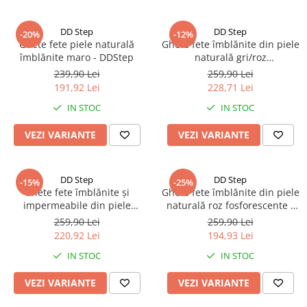
DD Step
DD Step
-20%
-12%
Ghete fete piele naturală
Ghete fete îmblănite din piele
îmblănite maro - DDStep
naturală gri/roz
fosforescente- DDStep
239,90 Lei
259,90 Lei
191,92 Lei
228,71 Lei
IN STOC
IN STOC
VEZI VARIANTE
VEZI VARIANTE
DD Step
DD Step
-15%
-25%
Ghete fete îmblănite și
Ghete fete îmblănite din piele
impermeabile din piele
naturală roz fosforescente -
naturală, bronz - DDStep
DDStep
259,90 Lei
259,90 Lei
220,92 Lei
194,93 Lei
IN STOC
IN STOC
VEZI VARIANTE
VEZI VARIANTE