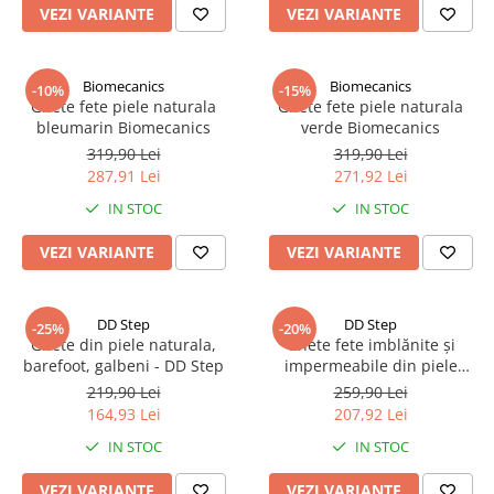
VEZI VARIANTE
VEZI VARIANTE
Biomecanics
Biomecanics
-10%
-15%
Ghete fete piele naturala
Ghete fete piele naturala
bleumarin Biomecanics
verde Biomecanics
319,90 Lei
319,90 Lei
287,91 Lei
271,92 Lei
IN STOC
IN STOC
VEZI VARIANTE
VEZI VARIANTE
DD Step
DD Step
-25%
-20%
Ghete din piele naturala,
Ghete fete imblănite și
barefoot, galbeni - DD Step
impermeabile din piele
naturală barefoot - DD step
219,90 Lei
259,90 Lei
164,93 Lei
207,92 Lei
IN STOC
IN STOC
VEZI VARIANTE
VEZI VARIANTE