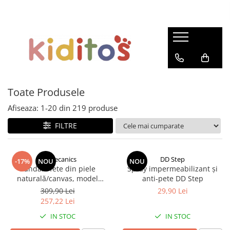
Încălțăminte fete
Incaltaminte baieti
Ghete fete
Ghete baieti
Pantofi fete
Pantofi baieti
Pantofi de interior fete
Pantofi de interior baieti
Toate Produsele
Cizme fete
Sandale
Afiseaza:
1-
20
din
219
produse
Sandale
Cizme baieti
FILTRE
Biomecanics
DD Step
-17%
NOU
NOU
Sandale fete din piele
Spray impermeabilizant și
naturală/canvas, model
anti‑pete DD Step
căpsuni, roz - Biomecanics
309,90 Lei
29,90 Lei
257,22 Lei
IN STOC
IN STOC