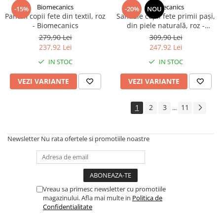
Biomecanics
Biomecanics
-15%
-20%
NOU
Pantofi copii fete din textil, roz
Sandale copii fete primii pași,
- Biomecanics
din piele naturală, roz -
Biomecanics
279,90 Lei
309,90 Lei
237,92 Lei
247,92 Lei
IN STOC
IN STOC
VEZI VARIANTE
VEZI VARIANTE
1
2
3
11
...
Newsletter
Nu rata ofertele si promotiile noastre
Vreau sa primesc newsletter cu promotiile
magazinului. Afla mai multe in
Politica de
Confidentialitate