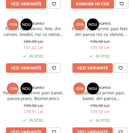
VEZI VARIANTE
ADAUGA IN COS
Biomecanics
Biomecanics
-15%
NOU
-20%
NOU
Pantofi tip balerini, fete, din
Pantofi copii primii pasi fete
canvas, lavabil, roz cu steluțe,
din panza roz cu stelute,
Biomecanics
Biomecanics
189,90 Lei
199,90 Lei
161,42 Lei
159,92 Lei
IN STOC
IN STOC
VEZI VARIANTE
VEZI VARIANTE
Biomecanics
Biomecanics
-10%
NOU
-20%
NOU
Pantofi copii primii pasi baieti,
Sandale copii primii pasi,
panza-jeans, Biomecanics
baieti, din panza,
Biomecanics
199,90 Lei
199,90 Lei
179,91 Lei
159,92 Lei
IN STOC
IN STOC
VEZI VARIANTE
VEZI VARIANTE