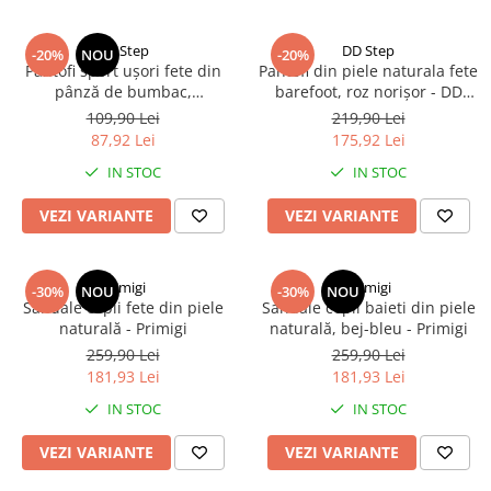
DD Step
DD Step
-20%
NOU
-20%
Pantofi sport ușori fete din
Pantofi din piele naturala fete
pânză de bumbac,
barefoot, roz norișor - DD
alb/multicolor, DD Step
Step
109,90 Lei
219,90 Lei
87,92 Lei
175,92 Lei
IN STOC
IN STOC
VEZI VARIANTE
VEZI VARIANTE
Primigi
Primigi
-30%
NOU
-30%
NOU
Sandale copii fete din piele
Sandale copii baieti din piele
naturală - Primigi
naturală, bej-bleu - Primigi
259,90 Lei
259,90 Lei
181,93 Lei
181,93 Lei
IN STOC
IN STOC
VEZI VARIANTE
VEZI VARIANTE