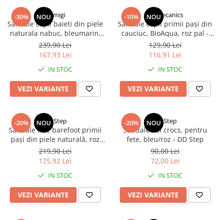
Primigi
Biomecanics
-30%
NOU
-10%
NOU
Sandale copii baieti din piele
Sandale copii primii pași din
naturala nabuc, bleumarin,
cauciuc, BioAqua, roz pal -
Primigi
Biomecanics
239,90 Lei
129,90 Lei
167,93 Lei
116,91 Lei
IN STOC
IN STOC
VEZI VARIANTE
VEZI VARIANTE
DD Step
DD Step
-20%
NOU
-20%
NOU
Sandale fete barefoot primii
Sandale stil crocs, pentru
pași din piele naturală, roz
fete, bleu/roz - DD Step
DDStep
219,90 Lei
90,00 Lei
175,92 Lei
72,00 Lei
IN STOC
IN STOC
VEZI VARIANTE
VEZI VARIANTE