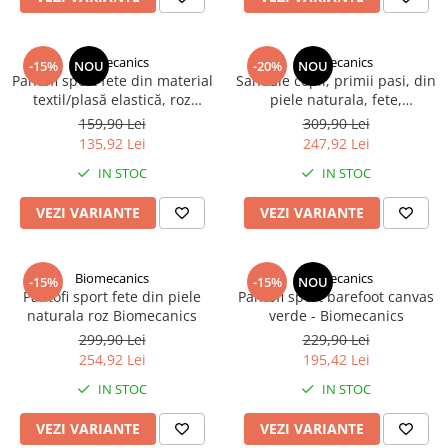
Biomecanics
Biomecanics
-15%
NOU
-20%
NOU
Pantofi sport fete din material
Sandale copii, primii pasi, din
textil/plasă elastică, roz
piele naturala, fete,
inchis, Biomecanics
Biomecanics
159,90 Lei
309,90 Lei
135,92 Lei
247,92 Lei
IN STOC
IN STOC
VEZI VARIANTE
VEZI VARIANTE
Biomecanics
Biomecanics
-15%
-15%
NOU
Pantofi sport fete din piele
Pantofi sport barefoot canvas
naturala roz Biomecanics
verde - Biomecanics
299,90 Lei
229,90 Lei
254,92 Lei
195,42 Lei
IN STOC
IN STOC
VEZI VARIANTE
VEZI VARIANTE