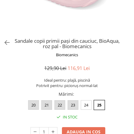
Sandale copii primii pași din cauciuc, BioAqua,
roz pal - Biomecanics
Biomecanics
129,90 Lei
116,91 Lei
Ideal pentru: plajă, piscină
Potrivit pentru: picioruș normal-lat
Mărimi
:
20
21
22
23
24
25
IN STOC
ADAUGA IN COS