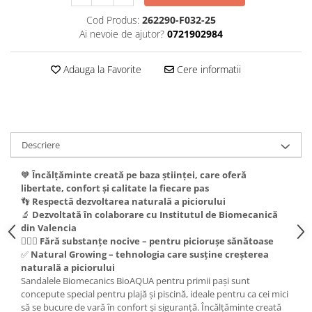
Cod Produs:
262290-F032-25
Ai nevoie de ajutor?
0721902984
Adauga la Favorite
Cere informatii
Descriere
🧡
Încălțăminte creată pe baza științei, care oferă
libertate, confort și calitate la fiecare pas
👣
Respectă dezvoltarea naturală a piciorului
🔬
Dezvoltată în colaborare cu Institutul de Biomecanică
din Valencia
👩🏼‍⚕️
Fără substanțe nocive – pentru piciorușe sănătoase
✅
Natural Growing – tehnologia care susține creșterea
naturală a piciorului
Sandalele Biomecanics BioAQUA pentru primii pași sunt
concepute special pentru plajă și piscină, ideale pentru ca cei mici
să se bucure de vară în confort și siguranță. Încălțăminte creată