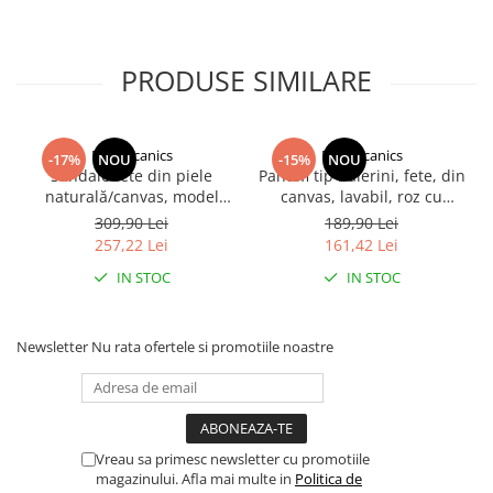
PRODUSE SIMILARE
Biomecanics
Biomecanics
-17%
NOU
-15%
NOU
Sandale fete din piele
Pantofi tip balerini, fete, din
naturală/canvas, model
canvas, lavabil, roz cu
căpsuni, roz - Biomecanics
steluțe, Biomecanics
309,90 Lei
189,90 Lei
257,22 Lei
161,42 Lei
IN STOC
IN STOC
Newsletter
Nu rata ofertele si promotiile noastre
Vreau sa primesc newsletter cu promotiile
magazinului. Afla mai multe in
Politica de