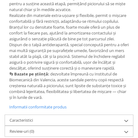
pentru a susține această etapă, permițând piciorului să se miște
natural chiar și în mediile acvatice.
Realizate din materiale extra-ușoare și flexibile, permit o mișcare
confortabilă și fără restricții, adaptându-se ritmului copilului.
Branțul lor cu densitate foarte, foarte moale oferă un plus de
confort la fiecare pas, ajutând la amortizarea contactului și
asigurând o senzație plăcută de bine pe tot parcursul zilei.
Dispun de o talpă antiderapantă, special concepută pentru a oferi
mai multă siguranță pe suprafețele umede, favorizând un mers
stabil atât la plajă, cât și la piscină. Sistemul de închidere reglabil
asigură o potrivire sigură și confortabilă, ușor de încălțat și
descălțat, oferind susținere corectă și o manevrare rapidă.
👣
Bazate pe știință:
dezvoltate împreună cu Institutul de
Biomecanică din Valencia, aceste sandale pentru copii respectă
creșterea naturală a piciorului, sunt lipsite de substanțe toxice și
combină lejeritatea, flexibilitatea și libertatea de mișcare — chiar
și în lunile de vară.
Informatii conformitate produs
Caracteristici
Review-uri
(0)