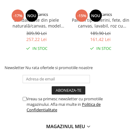
Biomecanics
Biomecanics
-17%
NOU
-15%
NOU
Sandale fete din piele
Pantofi tip balerini, fete, din
naturală/canvas, model
canvas, lavabil, roz cu
căpsuni, roz - Biomecanics
steluțe, Biomecanics
309,90 Lei
189,90 Lei
257,22 Lei
161,42 Lei
IN STOC
IN STOC
Newsletter
Nu rata ofertele si promotiile noastre
Vreau sa primesc newsletter cu promotiile
magazinului. Afla mai multe in
Politica de
Confidentialitate
MAGAZINUL MEU