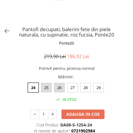
Pantofi decupati, balerini fete din piele
naturala, cu supinatie, roz fucsia, Ponte20
Ponte20
219,90 Lei
186,92 Lei
Potrivit pentru: picioruș normal
Mărimi
:
24
25
26
27
28
29
IN STOC
ADAUGA IN COS
Cod Produs:
DA08-5-1254-24
Ai nevoie de ajutor?
0721902984