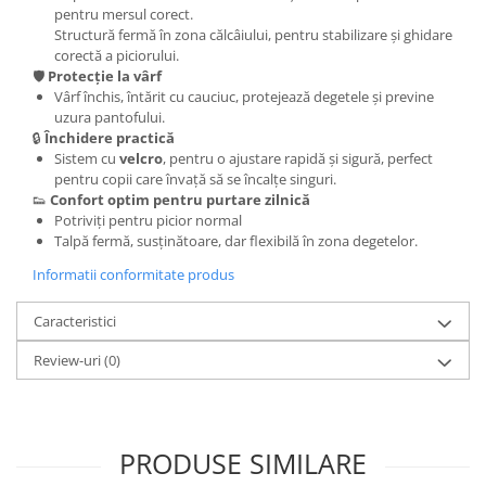
pentru mersul corect.
Structură fermă în zona călcâiului, pentru stabilizare și ghidare
corectă a piciorului.
🛡️
Protecție la vârf
Vârf închis, întărit cu cauciuc, protejează degetele și previne
uzura pantofului.
🔒
Închidere practică
Sistem cu
velcro
, pentru o ajustare rapidă și sigură, perfect
pentru copii care învață să se încalțe singuri.
👟
Confort optim pentru purtare zilnică
Potriviți pentru picior normal
Talpă fermă, susținătoare, dar flexibilă în zona degetelor.
Informatii conformitate produs
Caracteristici
Review-uri
(0)
PRODUSE SIMILARE