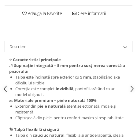
Adauga la Favorite
Cere informatii
Descriere
⭐
Caracteristici principale
🦶
Supinație integrată – 5 mm pentru susținerea corectă a
piciorului
Talpa este înclinată spre exterior cu
5 mm
, stabilizând axa
călcâiului și tibiei
Corecția este complet
invizibilă
, pantofii arătând ca un
model obișnuit.
🥿
Materiale premium – piele naturală 100%
Exterior din
piele naturală
atent selecționată, moale și
rezistentă.
Căptușeală din piele, pentru confort maxim și respirabilitate.
👣
Talpă flexibilă și sigură
Talpă din
cauciuc natural
, flexibilă și antiderapantă, ideală