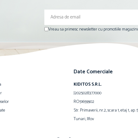
Vreau sa primesc newsletter cu promotiile magazinu
Date Comerciale
a
KIDITOS S.R.L.
ur
J2025028377000
selor
RO51659902
ate
Str. Primaverii, nr.2, scara 1, etaj 1, ap. 
Tunari, Ilfov