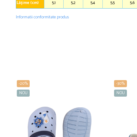
Lățime (cm)
5,1
5,2
5,4
5,5
5,6
Informatii conformitate produs
-20%
-30%
NOU
NOU