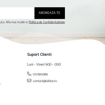
lui. Afla mai multe in
Politica de Confidentialitate
Suport Clienti
Luni - Vineri 9:00 - 17:00
0721902984
contact@kiditos.ro
5