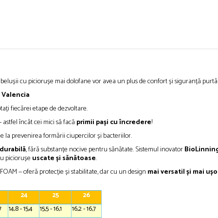
ebelușii cu piciorușe mai dolofane vor avea un plus de confort și siguranță purt
n Valencia
ați fiecărei etape de dezvoltare.
 astfel încât cei mici să facă
primii pași cu încredere
!
e la prevenirea formării ciupercilor și bacteriilor.
 durabilă
, fără substanțe nocive pentru sănătate. Sistemul inovator
BioLinnin
ru piciorușe
uscate și sănătoase
.
e FOAM — oferă protecție și stabilitate, dar cu un design
mai versatil și mai ușo
24
25
26
7
14,8 - 15,4
15,5 - 16,1
16,2 - 16,7