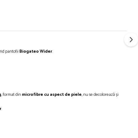
ând pantofii
Biogateo Wider
.
g
, format din
microfibre cu aspect de piele
, nu se decolorează și
r
.