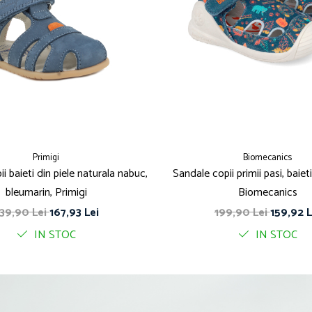
Primigi
Biomecanics
i baieti din piele naturala nabuc,
Sandale copii primii pasi, baieti
bleumarin, Primigi
Biomecanics
39,90 Lei
167,93 Lei
199,90 Lei
159,92 L
IN STOC
IN STOC