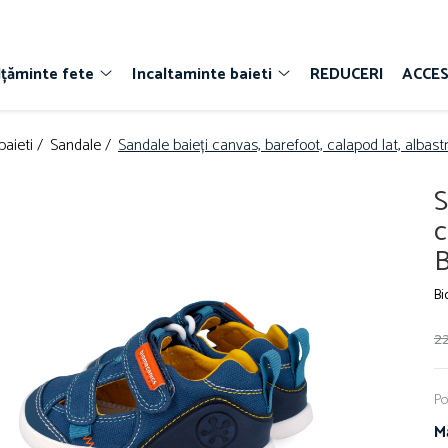
lțăminte fete
Incaltaminte baieti
REDUCERI
ACCES
baieti /
Sandale /
Sandale baieți canvas, barefoot, calapod lat, albas
S
c
B
Bi
22
Po
M