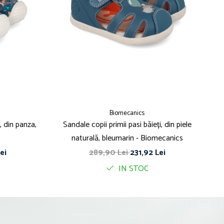
Biomecanics
, din panza,
Sandale copii primii pasi băieți, din piele
Sa
naturală, bleumarin - Biomecanics
ei
289,90 Lei
231,92 Lei
IN STOC