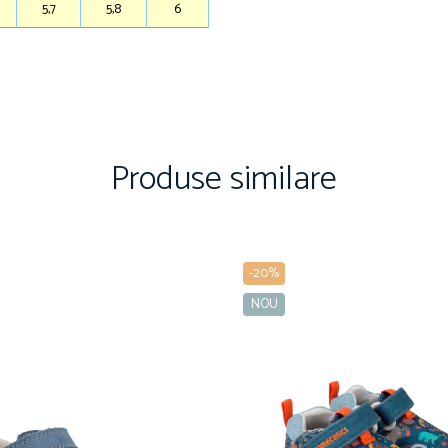
5,7
5,8
6
Produse similare
-20%
NOU