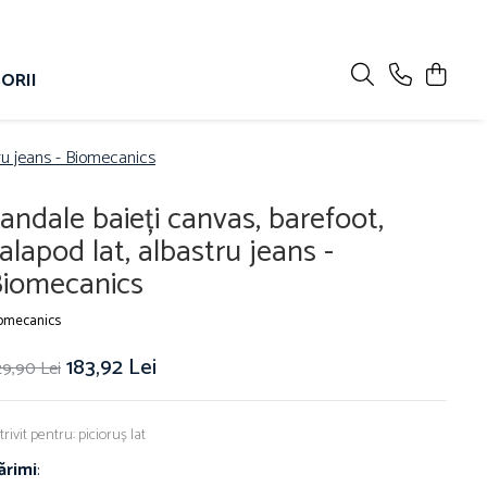
ORII
tru jeans - Biomecanics
andale baieți canvas, barefoot,
alapod lat, albastru jeans -
iomecanics
omecanics
183,92 Lei
9,90 Lei
trivit pentru: picioruș lat
ărimi
: