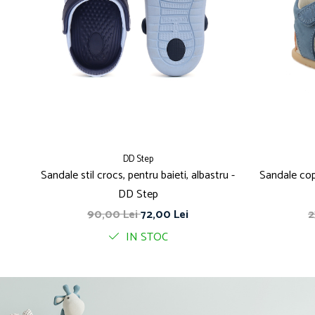
DD Step
Sandale stil crocs, pentru baieti, albastru -
Sandale copi
DD Step
90,00 Lei
72,00 Lei
2
IN STOC