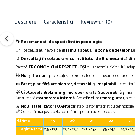
Descriere
Caracteristici
Review-uri
(0)
👣
Recomandați de specialiști în podologie
Unii bebeluși au nevoie de
mai mult spațiu în zona degetelor
. B
🔬
Dezvoltați în colaborare cu Institutul de Biomecanică di
Pantofi
ERGONOMICI și RESPECTUOȘI
cu anatomia piciorului, adapt
🧸
Moi și flexibili
, proiectați să ofere protecție în medii necontrolate —
🌬️
Branț plat
,
fără arc plantar
,
detasabil și respirabil
— contribui
🍃
Căptușeală BioLinning microperforată
:
Sustenabilă și mai
favorizează
evaporarea internă
. Are
efect termoreglator
, pent
🧘
Noul stabilizator FOAMtech
: stabilizator integrat cu tehnologi
📏 Consultă mai jos tabelul de mărimi pentru acest produs:
Mărime
19
20
21
22
23
Lungime (cm)
11,5 - 12,1
12,2 - 12,7
12,8 - 13,4
13,5 - 14,1
14,2 - 14,