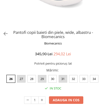
Pantofi copii baieti din piele, wide, albastru -
Biomecanics
Biomecanics
345,90 Lei
294,02 Lei
Potrivit pentru picioruș: lat
Mărimi
:
26
27
28
29
30
31
32
33
34
IN STOC
ADAUGA IN COS