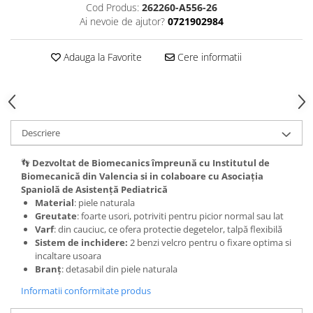
Cod Produs:
262260-A556-26
Ai nevoie de ajutor?
0721902984
Adauga la Favorite
Cere informatii
Descriere
👣
Dezvoltat de Biomecanics împreună cu Institutul de
Biomecanică din Valencia si in colaboare cu Asociația
Spaniolă de Asistență Pediatrică
Material
: piele naturala
Greutate
: foarte usori, potriviti pentru picior normal sau lat
Varf
: din cauciuc, ce ofera protectie degetelor, talpă flexibilă
Sistem de inchidere:
2 benzi velcro pentru o fixare optima si
incaltare usoara
Branț
: detasabil din piele naturala
Informatii conformitate produs