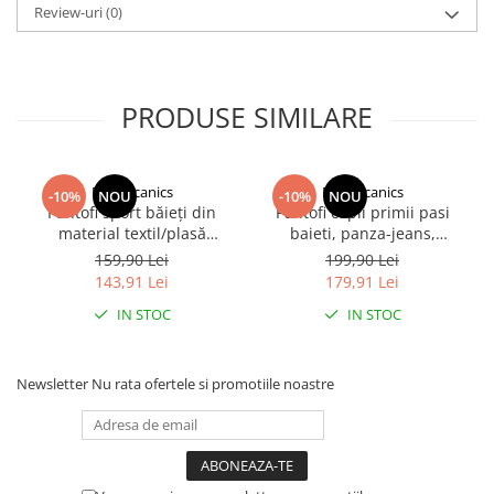
Review-uri
(0)
PRODUSE SIMILARE
Biomecanics
Biomecanics
-10%
NOU
-10%
NOU
Pantofi sport băieți din
Pantofi copii primii pasi
material textil/plasă
baieti, panza-jeans,
elastică, albastru,
Biomecanics
159,90 Lei
199,90 Lei
Biomecanics
143,91 Lei
179,91 Lei
IN STOC
IN STOC
Newsletter
Nu rata ofertele si promotiile noastre