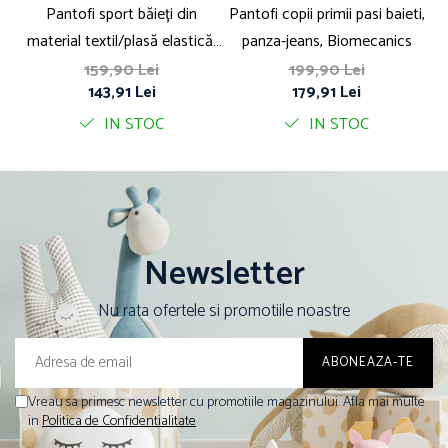
Pantofi sport băieți din
Pantofi copii primii pasi baieti,
Pa
material textil/plasă elastică,
panza-jeans, Biomecanics
albastru, Biomecanics
159,90 Lei
199,90 Lei
143,91 Lei
179,91 Lei
IN STOC
IN STOC
Newsletter
Nu rata ofertele si promotiile noastre
Vreau sa primesc newsletter cu promotiile magazinului. Afla mai multe
in
Politica de Confidentialitate