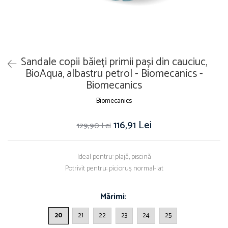
Sandale copii băieți primii pași din cauciuc,
BioAqua, albastru petrol - Biomecanics -
Biomecanics
Biomecanics
116,91 Lei
129,90 Lei
Ideal pentru: plajă, piscină
Potrivit pentru: picioruș normal-lat
Mărimi
:
20
21
22
23
24
25