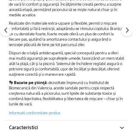
de vară în confort și siguranță. Încălțăminte creată pentru a susține
această etapă, permițând piciorului să se miște natural chiar și în
mediile acvatice.
Realizate din materiale extra-ușoare și flexibile, permit o mișcare
confortabilă și fără restricții, adaptându-se ritmului copilului. Branțul
lor cu densitate foarte, foarte moale oferă un plus de confort la
fiecare pas, ajutând la amortizarea contactului și asigurând o
senzație plăcută de bine pe tot parcursul zilei.
Dispun de o talpă antiderapantă, special concepută pentru a oferi
mai multă siguranță pe suprafețele umede, favorizând un mers stabil
atât la plajă, cât și la piscină. Sistemul de închidere reglabil asigură o
potrivire sigură și confortabilă, ușor de încălțat și descălțat, oferind
susținere corectă și o manevrare rapidă.
👣
Bazate pe știință:
dezvoltate împreună cu Institutul de
Biomecanică din Valencia, aceste sandale pentru copii respectă
creșterea naturală a piciorului, sunt lipsite de substanțe toxice și
combină lejeritatea, flexibilitatea și libertatea de mișcare — chiar și în
lunile de vară.
Informatii conformitate produs
Caracteristici