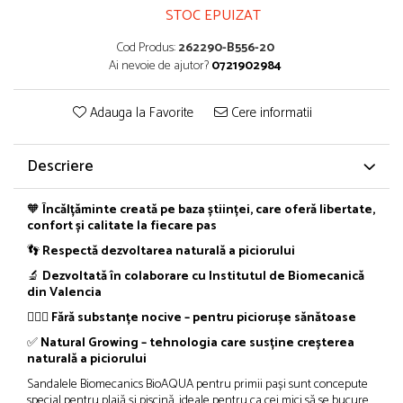
STOC EPUIZAT
Cod Produs:
262290-B556-20
Ai nevoie de ajutor?
0721902984
Adauga la Favorite
Cere informatii
Descriere
🧡
Încălțăminte creată pe baza științei, care oferă libertate,
confort și calitate la fiecare pas
👣
Respectă dezvoltarea naturală a piciorului
🔬
Dezvoltată în colaborare cu Institutul de Biomecanică
din Valencia
👩🏼‍⚕️
Fără substanțe nocive – pentru piciorușe sănătoase
✅
Natural Growing – tehnologia care susține creșterea
naturală a piciorului
Sandalele Biomecanics BioAQUA pentru primii pași sunt concepute
special pentru plajă și piscină, ideale pentru ca cei mici să se bucure