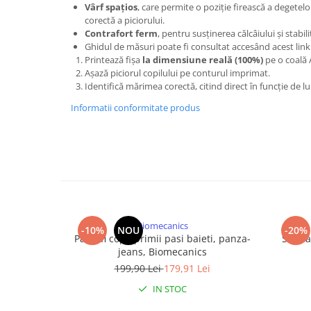
Vârf spațios
, care permite o poziție firească a degetel
corectă a piciorului.
Contrafort ferm
, pentru susținerea călcâiului și stabi
Ghidul de măsuri poate fi consultat accesând acest link
Printează fișa
la dimensiune reală (100%)
pe o coală 
Așază piciorul copilului pe conturul imprimat.
Identifică mărimea corectă, citind direct în funcție de l
Informatii conformitate produs
Biomecanics
-10%
NOU
-20%
Pantofi copii primii pasi baieti, panza-
Sandal
jeans, Biomecanics
199,90 Lei
179,91 Lei
IN STOC