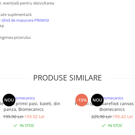
or, esențială pentru dezvoltarea
litate suplimentară.
:
Ghid de masurare PRIMIGI
A4
ungimea piciorului.
PRODUSE SIMILARE
Biomecanics
Biomecanics
NOU
-15%
NOU
e copii primii pasi, baieti, din
Pantofi sport barefoot canvas
panza, Biomecanics
Biomecanics
199,90 Lei
159,92 Lei
229,90 Lei
195,42 Lei
IN STOC
IN STOC