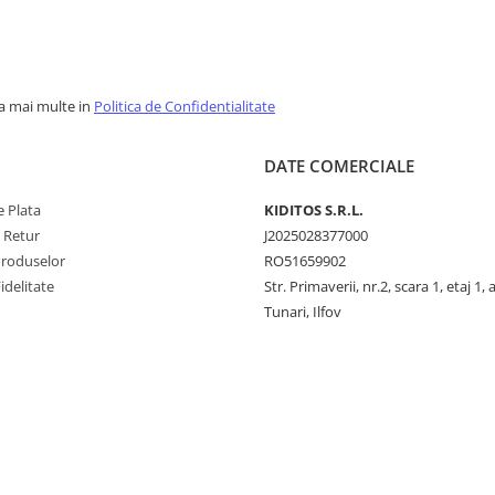
la mai multe in
Politica de Confidentialitate
DATE COMERCIALE
 Plata
KIDITOS S.R.L.
e Retur
J2025028377000
Produselor
RO51659902
idelitate
Str. Primaverii, nr.2, scara 1, etaj 1, 
Tunari, Ilfov