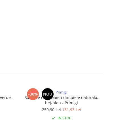
Primigi
-30%
NOU
-30%
 verde -
Sandale copii baieti din piele naturală,
Sandale co
bej-bleu - Primigi
nab
259,90 Lei
181,93 Lei
2
IN STOC