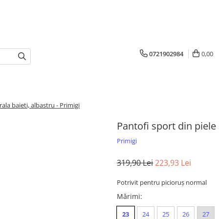
0721902984
0,00
ala baieti, albastru - Primigi
Pantofi sport din piele 
Primigi
319,90 Lei
223,93 Lei
Potrivit pentru picioruș normal
Mărimi
:
23
24
25
26
27