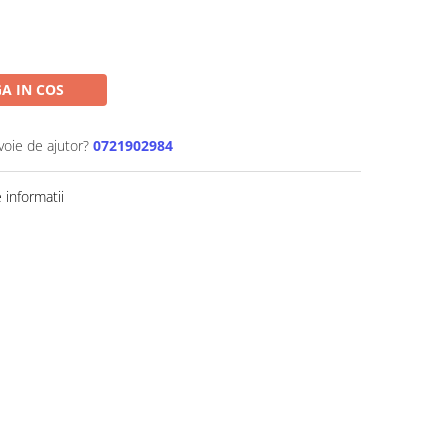
A IN COS
voie de ajutor?
0721902984
informatii