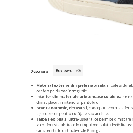
Review-uri
(0)
Descriere
Material exterior din piele naturală
, moale și durabi
confort pe durata întregii zile.
Interior din materiale prietenoase cu pielea
, ce re
climat plăcut în interiorul pantofului.
Branț anatomic, detașabil
, conceput pentru a oferi s
ușor de scos pentru curățare sau aerisire.
Talpă flexibilă și ultra-ușoară
, ce permite o mișcare 
la confort și stabilitate în timpul mersului. Flexibilitatea
caracteristicile distinctive ale Primigi.