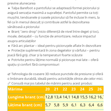
previne alunecarea
🔸 Talpa Barefoot a pantofului se adaptează formei piciorului și
asigură senzația maximă a suprafeței. Pantoful permite ca toți
mușchii, tendoanele și oasele piciorului să fie incluse în mers, la
fel ca în mersul desculț și contribuie astfel la dezvoltarea
sănătoasă a piciorului
🔸 Branț "zero drop" (nicio diferență de nivel între deget și toc),
moale, detașabil – cu funcție de amortizare, reduce impactul
asupra articulațiilor
🔸 Fără arc plantar – ideal pentru piciorușele aflate în dezvoltare
🔸 Protecție suplimentară în zona degetelor și vârfului – pentru
joacă fără griji, chiar și la temperaturi foarte scăzute
🔸 Potrivite pentru lățime normală și piciorușe mai late – oferă
spațiu și confort fără compromisuri
🌿 Tehnologia de coasere 3D reduce punctele de presiune și oferă
o îmbinare durabilă, ideală pentru activitățile zilnice ale celor mici.
📏 Consulă mai jos tabelul de mărimi pentru acest produs:
Mărime
20
21
22
23
24
25
26
27
Lungime branț (cm)
12,8
13,4
14,1
14,8
15,5
16,2
16,7
17
Lățime branț (cm)
5,7
5,8
5,9
6,1
6,3
6,4
6,6
6,