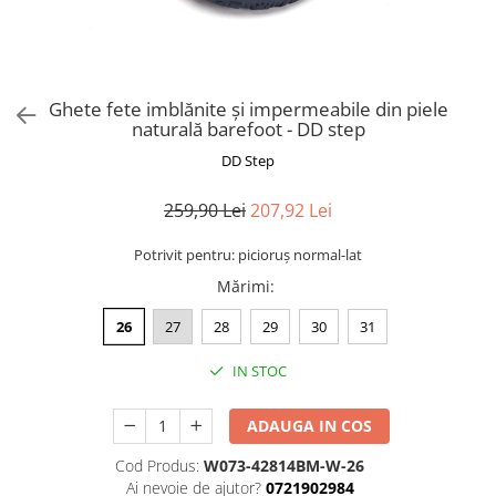
Ghete fete imblănite și impermeabile din piele
naturală barefoot - DD step
DD Step
259,90 Lei
207,92 Lei
Potrivit pentru: picioruș normal-lat
Mărimi
:
26
27
28
29
30
31
IN STOC
ADAUGA IN COS
Cod Produs:
W073-42814BM-W-26
Ai nevoie de ajutor?
0721902984