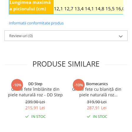
Lungimea maximă
a piciorului (cm)
12,1
12,7
13,4
14,1
14,8
15,5
16,0
16
Informatii conformitate produs
Review-uri
(0)
PRODUSE SIMILARE
DD Step
Biomecanics
-10%
-10%
Ghete fete îmblănite din
Ghete fete cu blaniță din
piele naturală roz - DD Step
piele naturală roz
Biomecanics
239,90 Lei
319,90 Lei
215,91 Lei
287,91 Lei
IN STOC
IN STOC