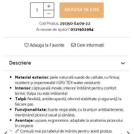
ADAUGA IN COS
Cod Produs:
251350-E409-22
Ai nevoie de ajutor?
0721902984
Adauga la Favorite
Cere informatii
Descriere
Material exterior:
piele naturală suede de calitate, cu finisaj
rezistent și impermeabil (GRV TEX-water-resistant).
Interior:
căptușeală moale, interior îmblănit pentru confort
termic (talpa nu este imblanita)
Talpă:
flexibilă, antiderapantă, oferind stabilitate și siguranță la
fiecare pas.
Funcționalitate:
foarte respirabile, cu branțuri antibacteriene,
menținând piciorul uscat și sănătos.
Avantaje:
ușoare, ergonomice, adaptate la anatomia piciorului
în creștere.
📏 Consulă mai jos tabelul de mărimi pentru acest produs: