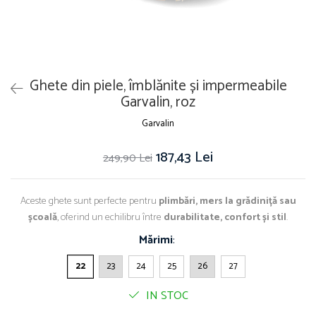
Ghete din piele, îmblănite și impermeabile
Garvalin, roz
Garvalin
187,43 Lei
249,90 Lei
Aceste ghete sunt perfecte pentru
plimbări, mers la grădiniță sau
școală
, oferind un echilibru între
durabilitate, confort și stil
.
Mărimi
:
22
23
24
25
26
27
IN STOC