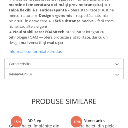
menține temperatura optimă și previne transpirația
🔸
Talpă flexibilă și antiderapantă
– oferă stabilitate și susține
mersul natural 🔸
Design ergonomic
– respectă anatomia
piciorului în dezvoltare 🔸
Fără substanțe nocive
– fără crom,
nichel sau alte alergeni
🧘
Noul stabilizator FOAMtech
: stabilizator integrat cu
tehnologie FOAM — oferă protecție și stabilitate, dar cu un
design
mai versatil și mai ușor
.
Informatii conformitate produs
Caracteristici
Review-uri
(0)
PRODUSE SIMILARE
DD Step
Biomecanics
-15%
-10%
Ghete baieți îmblănite din
Ghete baieti din piele