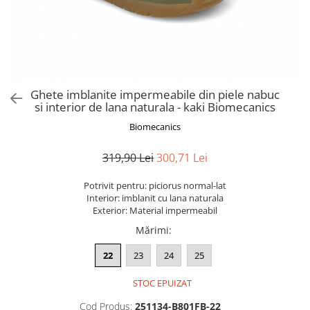
Ghete imblanite impermeabile din piele nabuc
si interior de lana naturala - kaki Biomecanics
Biomecanics
319,90 Lei
300,71 Lei
Potrivit pentru: piciorus normal-lat
Interior: imblanit cu lana naturala
Exterior: Material impermeabil
Mărimi
:
22
23
24
25
STOC EPUIZAT
Cod Produs:
251134-B801FB-22