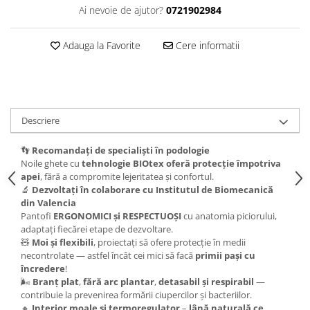
Ai nevoie de ajutor?
0721902984
Adauga la Favorite
Cere informatii
Descriere
👣
Recomandați de specialiști în podologie
Noile ghete cu
tehnologie BIOtex oferă protecție împotriva
apei
, fără a compromite lejeritatea și confortul.
🔬
Dezvoltați în colaborare cu Institutul de Biomecanică
din Valencia
Pantofi
ERGONOMICI și RESPECTUOȘI
cu anatomia piciorului,
adaptați fiecărei etape de dezvoltare.
🧸
Moi și flexibili
, proiectați să ofere protecție în medii
necontrolate — astfel încât cei mici să facă
primii pași cu
încredere
!
🌬️
Branț plat
,
fără arc plantar
,
detasabil și respirabil
—
contribuie la prevenirea formării ciupercilor și bacteriilor.
🔸
Interior moale și termoregulator
–
lână naturală ce