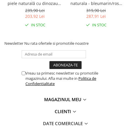
piele naturală cu dinozaur -
naturala - bleumarin/rosu
DDStep
Biomecanics
239,90 Lei
319,90 Lei
203,92 Lei
287,91 Lei
IN STOC
IN STOC
Newsletter
Nu rata ofertele si promotiile noastre
Vreau sa primesc newsletter cu promotiile
magazinului. Afla mai multe in
Politica de
Confidentialitate
MAGAZINUL MEU
CLIENTI
DATE COMERCIALE