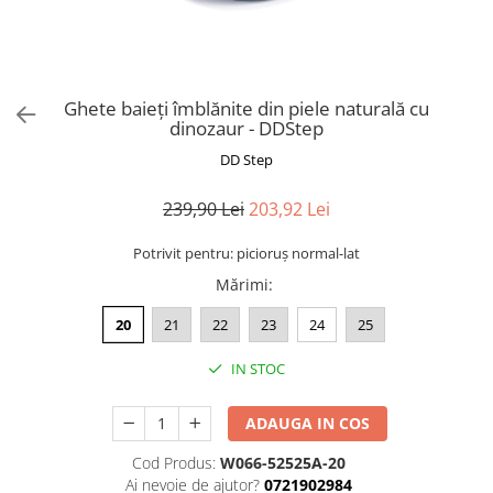
Ghete baieți îmblănite din piele naturală cu
dinozaur - DDStep
DD Step
239,90 Lei
203,92 Lei
Potrivit pentru: picioruș normal-lat
Mărimi
:
20
21
22
23
24
25
IN STOC
ADAUGA IN COS
Cod Produs:
W066-52525A-20
Ai nevoie de ajutor?
0721902984