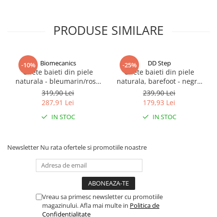
PRODUSE SIMILARE
Biomecanics
DD Step
-10%
-25%
Ghete baieti din piele
Ghete baieti din piele
naturala - bleumarin/rosu
naturala, barefoot - negru
Biomecanics
DD Step
319,90 Lei
239,90 Lei
287,91 Lei
179,93 Lei
IN STOC
IN STOC
Newsletter
Nu rata ofertele si promotiile noastre
Vreau sa primesc newsletter cu promotiile
magazinului. Afla mai multe in
Politica de
Confidentialitate