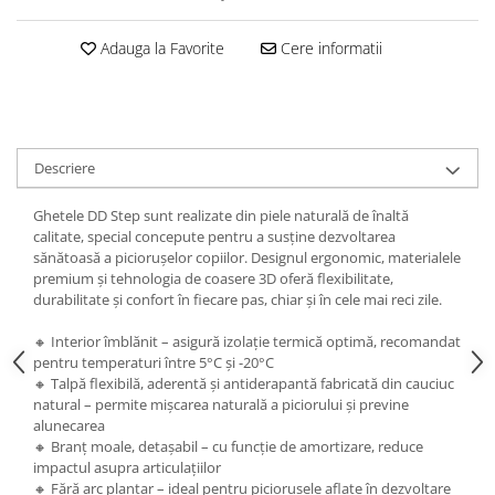
Adauga la Favorite
Cere informatii
Descriere
Ghetele DD Step sunt realizate din piele naturală de înaltă
calitate, special concepute pentru a susține dezvoltarea
sănătoasă a piciorușelor copiilor. Designul ergonomic, materialele
premium și tehnologia de coasere 3D oferă flexibilitate,
durabilitate și confort în fiecare pas, chiar și în cele mai reci zile.
🔸 Interior îmblănit – asigură izolație termică optimă, recomandat
pentru temperaturi între 5°C și -20°C
🔸 Talpă flexibilă, aderentă și antiderapantă fabricată din cauciuc
natural – permite mișcarea naturală a piciorului și previne
alunecarea
🔸 Branț moale, detașabil – cu funcție de amortizare, reduce
impactul asupra articulațiilor
🔸 Fără arc plantar – ideal pentru piciorușele aflate în dezvoltare