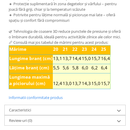
🔸 Protecție suplimentară în zona degetelor și vârfului – pentru
joacă fără griji, chiar și la temperaturi scăzute
🔸 Potrivite pentru lățime normală și piciorușe mai late – oferă
spațiu și confort fără compromisuri
🌿 Tehnologia de coasere 3D reduce punctele de presiune și oferă
o îmbinare durabilă, ideală pentru activitățile zilnice ale celor mici.
📏 Consulă mai jos tabelul de mărimi pentru acest produs:
Mărime
20
21
22
23
24
25
Lungime branț (cm)
13,1
13,7
14,4
15,0
15,7
16,4
Lățime branț (cm)
5,5
5,6
5,8
6,0
6,2
6,4
Lungimea maximă
a piciorului (cm)
12,4
13,0
13,7
14,3
15,0
15,7
Informatii conformitate produs
Caracteristici
Review-uri
(0)