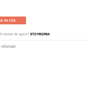
A IN COS
Ai nevoie de ajutor?
0721902984
informatii