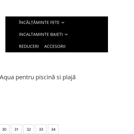
ÎNCĂLȚĂMINTE FETE
INCALTAMINTE BAIETI
REDUCERI
ACCESORII
oAqua pentru piscină si plajă
30
31
32
33
34