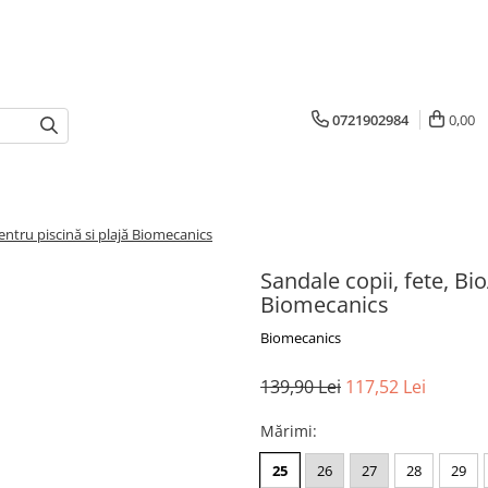
0721902984
0,00
entru piscină si plajă Biomecanics
Sandale copii, fete, Bi
Biomecanics
Biomecanics
139,90 Lei
117,52 Lei
Mărimi
:
25
26
27
28
29