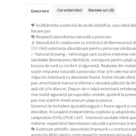
Caracteristici
Review-uri
(0)
Descriere
🧡 Încălțăminte susținută de studii științifice, care oferă libe
fiecare pas
👣 Respectă dezvoltarea naturală a piciorului
🔬 Dezvoltată în colaborare cu Institutul de Biomecanică d
👩🏼‍⚕️ Fără substanțe dăunătoare pentru piciorușe sănătoa
✅ Natural Growing – tehnologia care susține creșterea natu
Sandalele Biomecanics BioAQUA, concepute pentru plajă și 
bucura de vară cu confort și siguranță. Realizate din materi
susțin mișcarea naturală a piciorului chiar și în cele mai acti
Talpa lor interioară cu densitate foarte, foarte moale oferă
pas, amortizând mersul și oferind o senzație plăcută de bine
apă cât și în afara ei. Dispun de o talpă exterioară antider
mai multă siguranță pe suprafețe umede, ajutând la preven
pas mai stabil în medii precum plaja și piscina.
Sistemul de închidere ajustabil asigură o fixare sigură și con
descălțat, încurajând independența copilului și adaptându-s
calapodului EVOLUTIVE LAST, interiorul sandalei oferă spaț
mărime, respectând dezvoltarea naturală a piciorului și evi
👣 Susținute științific: dezvoltate împreună cu Institutul d
aceste încălțări pentru copii respectă creșterea piciorului, 