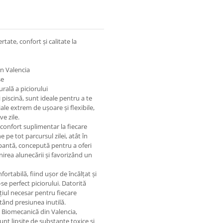
rtate, confort și calitate la
in Valencia
se
rală a piciorului
piscină, sunt ideale pentru a te
ale extrem de ușoare și flexibile,
ve zile.
 confort suplimentar la fiecare
 pe tot parcursul zilei, atât în
apantă, concepută pentru a oferi
irea alunecării și favorizând un
fortabilă, fiind ușor de încălțat și
e perfect piciorului. Datorită
iul necesar pentru fiecare
tând presiunea inutilă.
e Biomecanică din Valencia,
sunt lipsite de substanțe toxice și