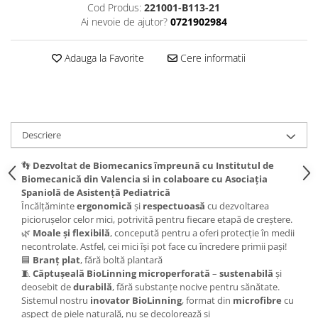
Cod Produs:
221001-B113-21
Ai nevoie de ajutor?
0721902984
Adauga la Favorite
Cere informatii
Descriere
👣
Dezvoltat de Biomecanics împreună cu Institutul de
Biomecanică din Valencia si in colaboare cu Asociația
Spaniolă de Asistență Pediatrică
Încălțăminte
ergonomică
și
respectuoasă
cu dezvoltarea
piciorușelor celor mici, potrivită pentru fiecare etapă de creștere.
🌿
Moale și flexibilă
, concepută pentru a oferi protecție în medii
necontrolate. Astfel, cei mici își pot face cu încredere primii pași!
🟦
Branț plat
, fără boltă plantară
🧵
Căptușeală BioLinning microperforată
–
sustenabilă
și
deosebit de
durabilă
, fără substanțe nocive pentru sănătate.
Sistemul nostru
inovator BioLinning
, format din
microfibre
cu
aspect de piele naturală, nu se decolorează și