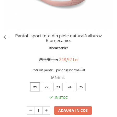
Pantofi sport fete din piele naturală alb/roz
Biomecanics
Biomecanics
299,90 Lei
248,92 Lei
Potrivit pentru: picioruș normal-lat
Mărimi
:
21
22
23
24
25
IN STOC
ADAUGA IN COS