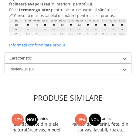
facilitează
evaporarea
în interiorul pantofului.
Efect
termoregulator
pentru piciorușe uscate și sănătoase!
📏 Consultă mai jos tabelul de mărimi pentru acest produs:
Informatii conformitate produs
Caracteristici
Review-uri
(0)
PRODUSE SIMILARE
Biomecanics
Biomecanics
-17%
NOU
-15%
NOU
Sandale fete din piele
Pantofi tip balerini, fete, din
naturală/canvas, model
canvas, lavabil, roz cu
căpsuni, roz - Biomecanics
steluțe, Biomecanics