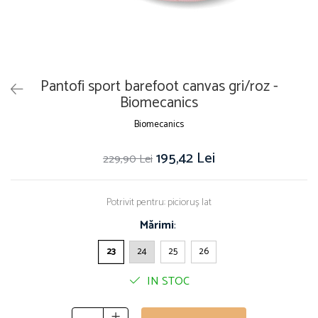
Pantofi sport barefoot canvas gri/roz -
Biomecanics
Biomecanics
195,42 Lei
229,90 Lei
Potrivit pentru: picioruș lat
Mărimi
:
23
24
25
26
IN STOC