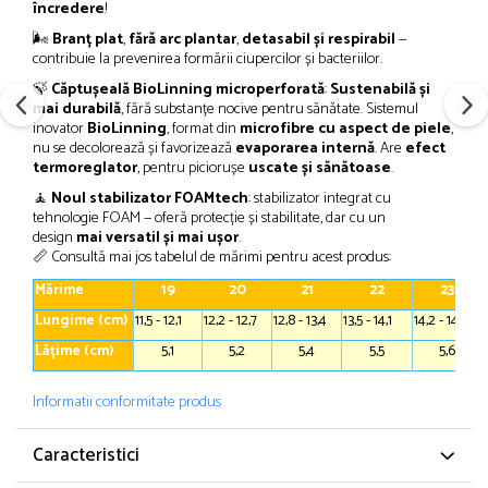
încredere
!
🌬️
Branț plat
,
fără arc plantar
,
detasabil și respirabil
—
contribuie la prevenirea formării ciupercilor și bacteriilor.
🍃
Căptușeală BioLinning microperforată
:
Sustenabilă și
mai durabilă
, fără substanțe nocive pentru sănătate. Sistemul
inovator
BioLinning
, format din
microfibre cu aspect de piele
,
nu se decolorează și favorizează
evaporarea internă
. Are
efect
termoreglator
, pentru piciorușe
uscate și sănătoase
.
🧘
Noul stabilizator FOAMtech
: stabilizator integrat cu
tehnologie FOAM — oferă protecție și stabilitate, dar cu un
design
mai versatil și mai ușor
.
📏 Consultă mai jos tabelul de mărimi pentru acest produs:
Mărime
19
20
21
22
23
Lungime (cm)
11,5 - 12,1
12,2 - 12,7
12,8 - 13,4
13,5 - 14,1
14,2 - 14,7
Lățime (cm)
5,1
5,2
5,4
5,5
5,6
Informatii conformitate produs
Caracteristici