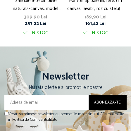
Sandale fete din piele
Pantofi tip balerini, fete, din
P
naturală/canvas, model
canvas, lavabil, roz cu steluțe,
căpsuni, roz - Biomecanics
Biomecanics
309,90 Lei
189,90 Lei
257,22 Lei
161,42 Lei
IN STOC
IN STOC
Newsletter
Nu rata ofertele si promotiile noastre
Vreau sa primesc newsletter cu promotiile magazinului. Afla mai multe
in
Politica de Confidentialitate