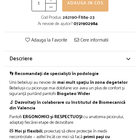
ADAUGA IN COS
Cod Produs:
262190-F884-23
Ai nevoie de ajutor?
0721902984
Adauga la Favorite
Cere informatii
Descriere
👣
Recomandați de specialiști în podologie
Unii bebeluși au nevoie de
mai mult spațiu în zona degetelor
.
Bebelușii cu piciorușe mai dolofane vor avea un plus de confort și
siguranță purtând pantofii
Biogateo Wider
.
🔬
Dezvoltați în colaborare cu Institutul de Biomecanică
din Valencia
Pantofi
ERGONOMICI și RESPECTUOȘI
cu anatomia piciorului,
adaptați fiecărei etape de dezvoltare.
🧸
Moi și flexibili
, proiectați să ofere protecție în medii
necontrolate — astfel încât cei mici să facă
primii pași cu