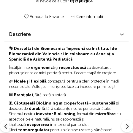
Ai nevoie de ajutor?
0721902984
Adauga la Favorite
Cere informatii
Descriere
👣
Dezvoltat de Biomecanics împreună cu Institutul de
Biomecanică din Valencia si in colaboare cu Asociația
Spaniolă de Asistență Pediatrică
Încălțăminte
ergonomică
și
respectuoasă
cu dezvoltarea
piciorușelor celor mici, potrivită pentru fiecare etapă de creștere.
🌿
Moale și flexibilă
, concepută pentru a oferi protecție în medii
necontrolate. Astfel, cei mici își pot face cu încredere primii pași!
🟦
Branț plat
, fără boltă plantară
🧵
Căptușeală BioLinning microperforată
–
sustenabilă
și
deosebit de
durabilă
, fără substanțe nocive pentru sănătate.
Sistemul nostru
inovator BioLinning
, format din
microfibre
cu
aspect de piele naturală, nu se decolorează și
facilitează
evaporarea
în interiorul pantofului.
Efect
termoregulator
pentru piciorușe uscate și sănătoase!