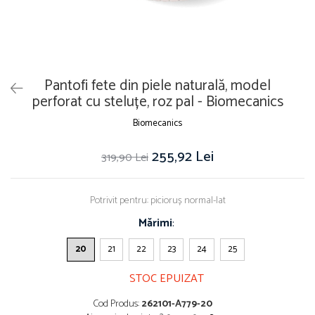
Pantofi fete din piele naturală, model
perforat cu steluțe, roz pal - Biomecanics
Biomecanics
255,92 Lei
319,90 Lei
Potrivit pentru: picioruș normal-lat
Mărimi
:
20
21
22
23
24
25
STOC EPUIZAT
Cod Produs:
262101-A779-20