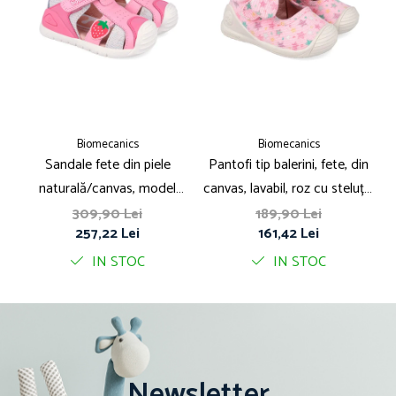
Biomecanics
Biomecanics
Sandale fete din piele
Pantofi tip balerini, fete, din
P
naturală/canvas, model
canvas, lavabil, roz cu steluțe,
căpsuni, roz - Biomecanics
Biomecanics
309,90 Lei
189,90 Lei
257,22 Lei
161,42 Lei
IN STOC
IN STOC
Newsletter