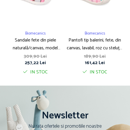
Biomecanics
Biomecanics
Sandale fete din piele
Pantofi tip balerini, fete, din
P
naturală/canvas, model
canvas, lavabil, roz cu steluțe,
căpsuni, roz - Biomecanics
Biomecanics
309,90 Lei
189,90 Lei
257,22 Lei
161,42 Lei
IN STOC
IN STOC
Newsletter
Nu rata ofertele si promotiile noastre