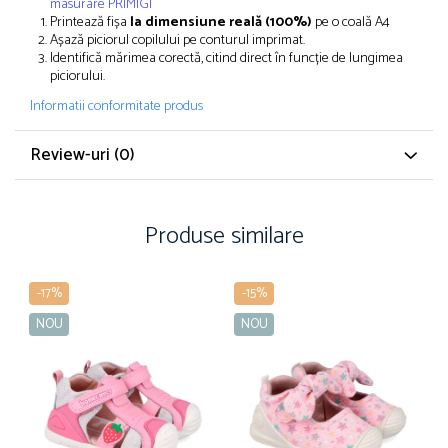
masurare PRIMIGI
Printează fișa
la dimensiune reală (100%)
pe o coală A4
Așază piciorul copilului pe conturul imprimat.
Identifică mărimea corectă, citind direct în funcție de lungimea
piciorului.
Informatii conformitate produs
Review-uri
(0)
Produse similare
-17%
-15%
NOU
NOU