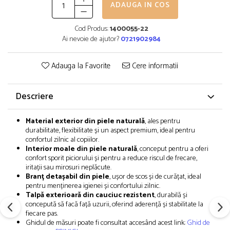
ADAUGA IN COS
Cod Produs:
1400055-22
Ai nevoie de ajutor?
0721902984
Adauga la Favorite
Cere informatii
Descriere
Material exterior din piele naturală
, ales pentru
durabilitate, flexibilitate și un aspect premium, ideal pentru
confortul zilnic al copiilor.
Interior moale din piele naturală
, conceput pentru a oferi
confort sporit piciorului și pentru a reduce riscul de frecare,
iritații sau mirosuri neplăcute.
Branț detașabil din piele
, ușor de scos și de curățat, ideal
pentru menținerea igienei și confortului zilnic.
Talpă exterioară din cauciuc rezistent
, durabilă și
concepută să facă față uzurii, oferind aderență și stabilitate la
fiecare pas.
Ghidul de măsuri poate fi consultat accesând acest link:
Ghid de