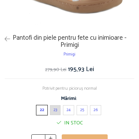
Pantofi din piele pentru fete cu inimioare -
Primigi
Primigi
195,93 Lei
279,90 Lei
Potrivit pentru: picioruș normal
Mărimi
:
22
23
24
25
26
IN STOC