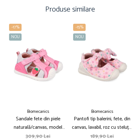
Produse similare
-17%
-15%
NOU
NOU
Biomecanics
Biomecanics
Sandale fete din piele
Pantofi tip balerini, fete, din
P
naturală/canvas, model
canvas, lavabil, roz cu steluțe,
căpsuni, roz - Biomecanics
Biomecanics
309,90 Lei
189,90 Lei