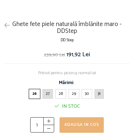
Ghete fete piele naturală îmblănite maro -
DDStep
DD Step
191,92 Lei
239,90 Lei
Potrivit pentru: picioruș normal-lat
Mărimi
:
26
27
28
29
30
31
IN STOC
ADAUGA IN COS