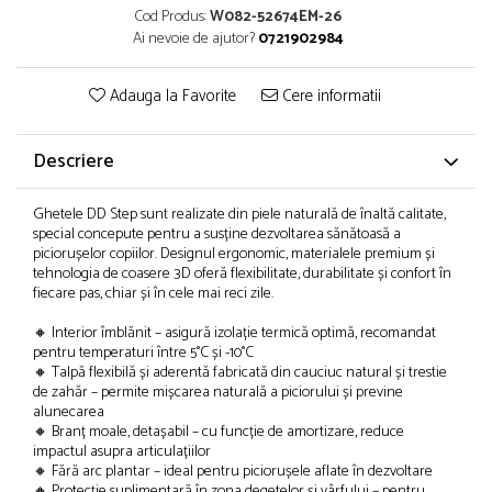
Cod Produs:
W082-52674EM-26
Ai nevoie de ajutor?
0721902984
Adauga la Favorite
Cere informatii
Descriere
Ghetele DD Step sunt realizate din piele naturală de înaltă calitate,
special concepute pentru a susține dezvoltarea sănătoasă a
piciorușelor copiilor. Designul ergonomic, materialele premium și
tehnologia de coasere 3D oferă flexibilitate, durabilitate și confort în
fiecare pas, chiar și în cele mai reci zile.
🔸 Interior îmblănit – asigură izolație termică optimă, recomandat
pentru temperaturi între 5°C și -10°C
🔸 Talpă flexibilă și aderentă fabricată din cauciuc natural și trestie
de zahăr – permite mișcarea naturală a piciorului și previne
alunecarea
🔸 Branț moale, detașabil – cu funcție de amortizare, reduce
impactul asupra articulațiilor
🔸 Fără arc plantar – ideal pentru piciorușele aflate în dezvoltare
🔸 Protecție suplimentară în zona degetelor și vârfului – pentru