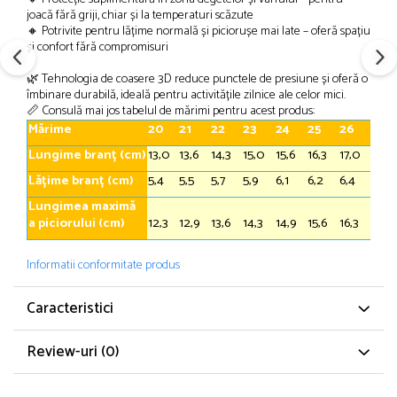
joacă fără griji, chiar și la temperaturi scăzute
🔸 Potrivite pentru lățime normală și piciorușe mai late – oferă spațiu
și confort fără compromisuri
🌿 Tehnologia de coasere 3D reduce punctele de presiune și oferă o
îmbinare durabilă, ideală pentru activitățile zilnice ale celor mici.
📏 Consulă mai jos tabelul de mărimi pentru acest produs:
Mărime
20
21
22
23
24
25
26
27
Lungime branț (cm)
13,0
13,6
14,3
15,0
15,6
16,3
17,0
17,6
Lățime branț (cm)
5,4
5,5
5,7
5,9
6,1
6,2
6,4
6,5
Lungimea maximă
a piciorului (cm)
12,3
12,9
13,6
14,3
14,9
15,6
16,3
16,9
Informatii conformitate produs
Caracteristici
Review-uri
(0)