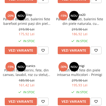
DD Step
Ponte20
-20%
NOU
-15%
NOU
Pantofi decupati, balerini fete
Pantofi decupati, balerini fete
barefoot primii pași din piele
din piele naturala, cu
naturală, roz DDStep
supinatie, roz fucsia, Ponte20
219,90 Lei
219,90 Lei
175,92 Lei
186,92 Lei
IN STOC
IN STOC
VEZI VARIANTE
VEZI VARIANTE
Biomecanics
Primigi
-15%
NOU
-30%
NOU
Pantofi tip balerini, fete, din
Pantofi copii fete din piele
canvas, lavabil, roz cu steluțe,
intoarsa multicolori - Primigi
Biomecanics
189,90 Lei
279,90 Lei
161,42 Lei
195,93 Lei
IN STOC
IN STOC
VEZI VARIANTE
VEZI VARIANTE