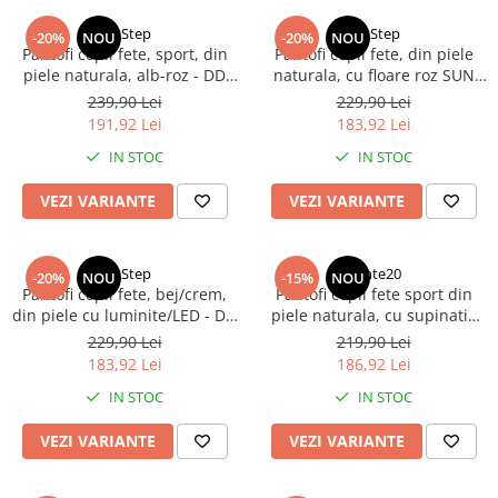
DD Step
DD Step
-20%
NOU
-20%
NOU
Pantofi copii fete, sport, din
Pantofi copii fete, din piele
piele naturala, alb-roz - DD
naturala, cu floare roz SUN
Step
REACTIVE - DD Step
239,90 Lei
229,90 Lei
191,92 Lei
183,92 Lei
IN STOC
IN STOC
VEZI VARIANTE
VEZI VARIANTE
DD Step
Ponte20
-20%
NOU
-15%
NOU
Pantofi copii fete, bej/crem,
Pantofi copii fete sport din
din piele cu luminite/LED - DD
piele naturala, cu supinatie
Step - DD Step
mov Ponte20
229,90 Lei
219,90 Lei
183,92 Lei
186,92 Lei
IN STOC
IN STOC
VEZI VARIANTE
VEZI VARIANTE