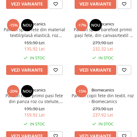
VEZI VARIANTE
VEZI VARIANTE
Biomecanics
Biomecanics
-15%
NOU
-17%
NOU
Pantofi sport fete din material
Pantofi sport barefoot primii
textil/plasă elastică, roz
pași fete, din canvas/textil -
inchis, Biomecanics
Biomecanics
159,90 Lei
279,90 Lei
135,92 Lei
232,32 Lei
IN STOC
IN STOC
VEZI VARIANTE
VEZI VARIANTE
Biomecanics
Biomecanics
-20%
NOU
-15%
Pantofi copii primii pasi fete
Pantofi copii fete din textil, roz
din panza roz cu stelute,
- Biomecanics
Biomecanics
199,90 Lei
279,90 Lei
159,92 Lei
237,92 Lei
IN STOC
IN STOC
VEZI VARIANTE
VEZI VARIANTE