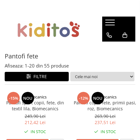
Încălțăminte fete
Incaltaminte baieti
Ghete fete
Ghete baieti
Pantofi fete
Pantofi baieti
Pantofi de interior fete
Pantofi de interior baieti
Pantofi fete
Cizme fete
Sandale
Afiseaza:
1-
20
din
55
produse
Sandale
Cizme baieti
FILTRE
Biomecanics
Biomecanics
-15%
NOU
-12%
NOU
Pantofi sport copii, fete, din
Pantofi copii, fete, primii pasi,
textil lila, Biomecanics
roz, Biomecanics
249,90 Lei
269,90 Lei
212,42 Lei
237,51 Lei
IN STOC
IN STOC