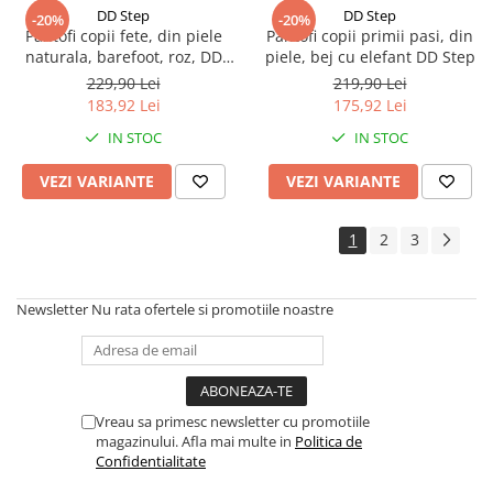
DD Step
DD Step
-20%
-20%
Pantofi copii fete, din piele
Pantofi copii primii pasi, din
naturala, barefoot, roz, DD
piele, bej cu elefant DD Step
Step
229,90 Lei
219,90 Lei
183,92 Lei
175,92 Lei
IN STOC
IN STOC
VEZI VARIANTE
VEZI VARIANTE
1
2
3
Newsletter
Nu rata ofertele si promotiile noastre
Vreau sa primesc newsletter cu promotiile
magazinului. Afla mai multe in
Politica de
Confidentialitate