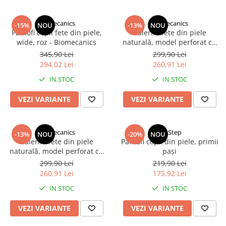
Biomecanics
Biomecanics
-15%
NOU
-13%
NOU
Pantofi copii fete din piele,
Balerini fete din piele
wide, roz - Biomecanics
naturală, model perforat cu
steluțe, galben pal -
345,90 Lei
299,90 Lei
Biomecanics
294,02 Lei
260,91 Lei
IN STOC
IN STOC
VEZI VARIANTE
VEZI VARIANTE
Biomecanics
DD Step
-13%
NOU
-20%
NOU
Balerini fete din piele
Pantofi copii din piele, primii
naturală, model perforat cu
pași
steluțe, roz pal - Biomecanics
299,90 Lei
219,90 Lei
260,91 Lei
175,92 Lei
IN STOC
IN STOC
VEZI VARIANTE
VEZI VARIANTE