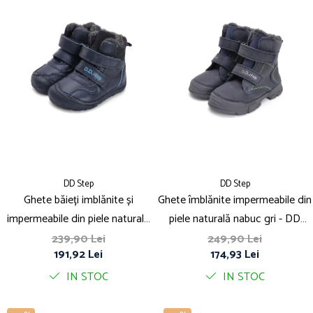
DD Step
DD Step
Ghete băieți imblănite și
Ghete îmblănite impermeabile din
impermeabile din piele naturală
piele naturală nabuc gri - DD
barefoot - DD step
Step
239,90 Lei
249,90 Lei
191,92 Lei
174,93 Lei
IN STOC
IN STOC