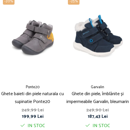
-20%
-25%
Ponte20
Garvalin
Ghete baieti din piele naturala cu
Ghete din piele, îmblănite și
supinatie Ponte20
impermeabile Garvalin, bleumarin
249,99 Lei
249,90 Lei
199,99 Lei
187,43 Lei
IN STOC
IN STOC