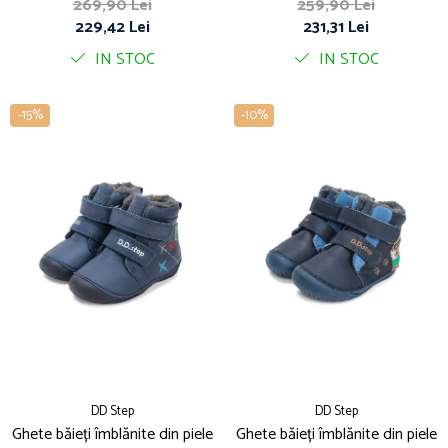
negru/albastru- DDStep
269,90 Lei
259,90 Lei
229,42 Lei
231,31 Lei
IN STOC
IN STOC
-15%
-10%
DD Step
DD Step
Ghete băieți îmblănite din piele
Ghete băieți îmblănite din piele