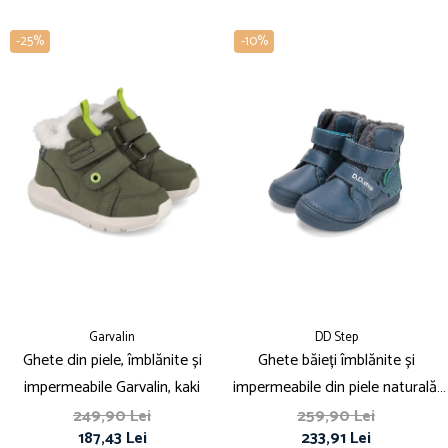
-25%
-10%
Garvalin
DD Step
Ghete din piele, îmblănite și
Ghete băieți îmblănite și
impermeabile Garvalin, kaki
impermeabile din piele naturală,
cu dinozaur - DDStep
249,90 Lei
259,90 Lei
187,43 Lei
233,91 Lei