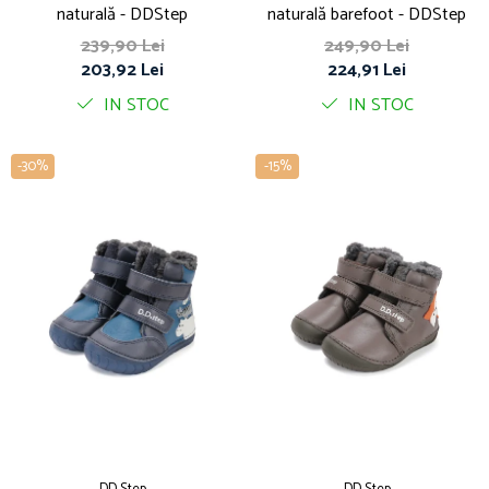
naturală - DDStep
naturală barefoot - DDStep
239,90 Lei
249,90 Lei
203,92 Lei
224,91 Lei
IN STOC
IN STOC
-30%
-15%