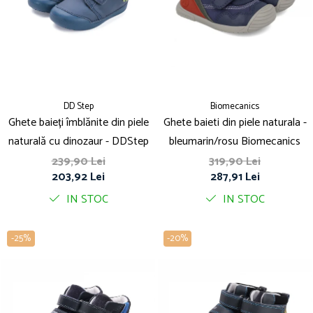
DD Step
Biomecanics
Ghete baieți îmblănite din piele
Ghete baieti din piele naturala -
naturală cu dinozaur - DDStep
bleumarin/rosu Biomecanics
239,90 Lei
319,90 Lei
203,92 Lei
287,91 Lei
IN STOC
IN STOC
-25%
-20%