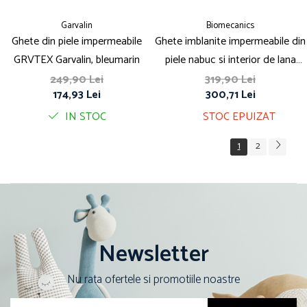
Garvalin
Biomecanics
Ghete din piele impermeabile
Ghete imblanite impermeabile din
GRVTEX Garvalin, bleumarin
piele nabuc si interior de lana
naturala - kaki Biomecanics
249,90 Lei
319,90 Lei
174,93 Lei
300,71 Lei
IN STOC
STOC EPUIZAT
1
2
Newsletter
Nu rata ofertele si promotiile noastre