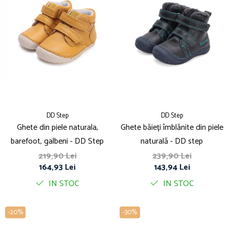
DD Step
DD Step
Ghete din piele naturala,
Ghete băieți îmblănite din piele
barefoot, galbeni - DD Step
naturală - DD step
219,90 Lei
239,90 Lei
164,93 Lei
143,94 Lei
IN STOC
IN STOC
-20%
-30%