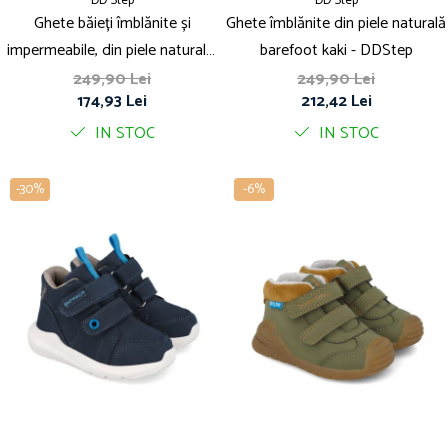
DD Step
DD Step
Ghete băieți îmblănite și
Ghete îmblănite din piele naturală
impermeabile, din piele naturală,
barefoot kaki - DDStep
fosforescente - DDStep
249,90 Lei
249,90 Lei
174,93 Lei
212,42 Lei
IN STOC
IN STOC
-30%
-6%