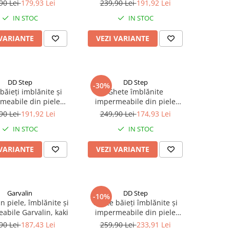
Step
DD Step
90 Lei
179,93 Lei
239,90 Lei
191,92 Lei
IN STOC
IN STOC
 VARIANTE
VEZI VARIANTE
DD Step
DD Step
-30%
băieți imblănite și
Ghete îmblănite
meabile din piele
impermeabile din piele
ă barefoot - DD step
naturală nabuc gri - DD Step
90 Lei
191,92 Lei
249,90 Lei
174,93 Lei
IN STOC
IN STOC
 VARIANTE
VEZI VARIANTE
Garvalin
DD Step
-10%
n piele, îmblănite și
Ghete băieți îmblănite și
abile Garvalin, kaki
impermeabile din piele
naturală, cu dinozaur -
90 Lei
187,43 Lei
259,90 Lei
233,91 Lei