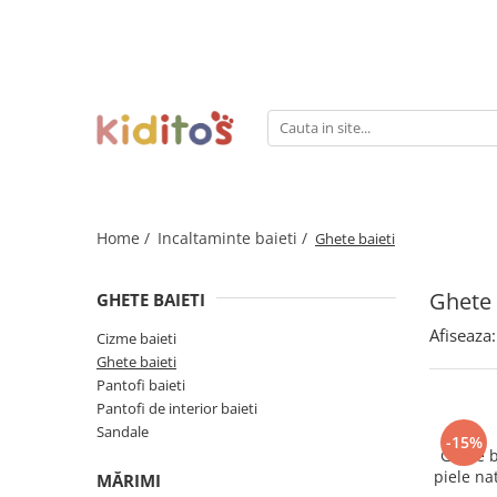
Încălțăminte fete
Incaltaminte baieti
Ghete fete
Ghete baieti
Pantofi fete
Pantofi baieti
Pantofi de interior fete
Pantofi de interior baieti
Cizme fete
Sandale
Home /
Incaltaminte baieti /
Ghete baieti
Sandale
Cizme baieti
Ghete 
GHETE BAIETI
Afiseaza:
Cizme baieti
Ghete baieti
Pantofi baieti
Pantofi de interior baieti
Sandale
-15%
Ghete b
piele na
MĂRIMI