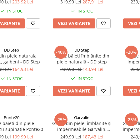
DDStep
Biomecanics
90 Lei
203,92 Lei
319,90 Lei
287,91 Lei
239,
IN STOC
IN STOC
VARIANTE
VEZI VARIANTE
VEZI
DD Step
DD Step
-40%
-20%
in piele naturala,
Ghete băieți îmblănite din
Ghete 
, galbeni - DD Step
piele naturală - DD step
imper
natural
90 Lei
164,93 Lei
239,90 Lei
143,94 Lei
239,
IN STOC
IN STOC
VARIANTE
VEZI VARIANTE
VEZI
Ponte20
Garvalin
-25%
-25%
 baieti din piele
Ghete din piele, îmblănite și
Ghete di
cu supinatie Ponte20
impermeabile Garvalin,
imperme
bleumarin
99 Lei
199,99 Lei
249,90 Lei
187,43 Lei
249,