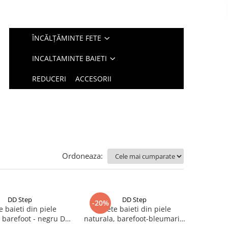
ÎNCĂLȚĂMINTE FETE
INCALTAMINTE BAIETI
REDUCERI
ACCESORII
Ordoneaza:
DD Step
DD Step
-20%
 baieti din piele
Ghete baieti din piele
, barefoot - negru DD
naturala, barefoot-bleumarin