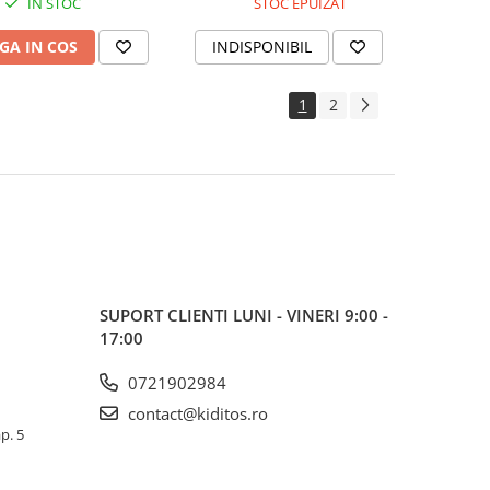
IN STOC
STOC EPUIZAT
GA IN COS
INDISPONIBIL
1
2
SUPORT CLIENTI
LUNI - VINERI 9:00 -
17:00
0721902984
contact@kiditos.ro
ap. 5