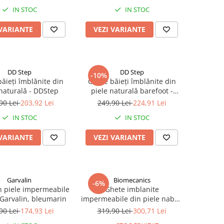
DDStep
IN STOC
IN STOC
 VARIANTE
VEZI VARIANTE
DD Step
DD Step
-10%
ăieți îmblănite din
Ghete băieți îmblănite din
 naturală - DDStep
piele naturală barefoot -
DDStep
90 Lei
203,92 Lei
249,90 Lei
224,91 Lei
IN STOC
IN STOC
 VARIANTE
VEZI VARIANTE
Garvalin
Biomecanics
-6%
n piele impermeabile
Ghete imblanite
Garvalin, bleumarin
impermeabile din piele nabuc
si interior de lana naturala -
90 Lei
174,93 Lei
319,90 Lei
300,71 Lei
kaki Biomecanics