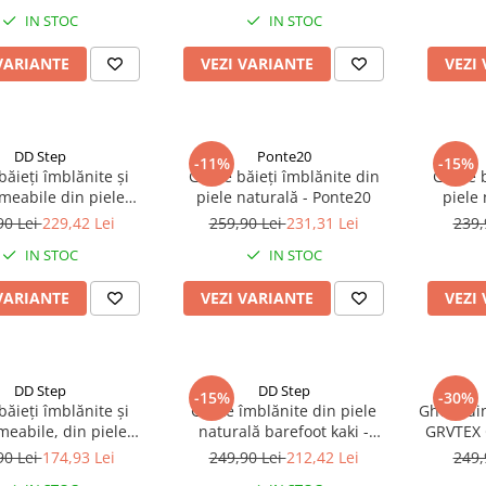
IN STOC
IN STOC
VARIANTE
VEZI VARIANTE
VEZI
DD Step
Ponte20
-11%
-15%
băieți îmblănite și
Ghete băieți îmblănite din
Ghete b
meabile din piele
piele naturală - Ponte20
piele
lă negru/albastru-
90 Lei
229,42 Lei
259,90 Lei
231,31 Lei
239,
DDStep
IN STOC
IN STOC
VARIANTE
VEZI VARIANTE
VEZI
DD Step
DD Step
-15%
-30%
băieți îmblănite și
Ghete îmblănite din piele
Ghete di
eabile, din piele
naturală barefoot kaki -
GRVTEX 
lă, fosforescente -
DDStep
90 Lei
174,93 Lei
249,90 Lei
212,42 Lei
249,
DDStep