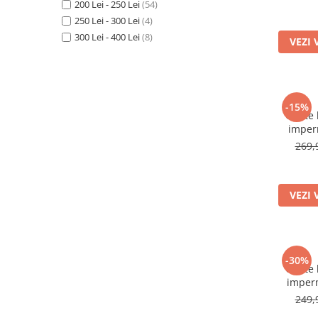
200 Lei - 250 Lei
(54)
250 Lei - 300 Lei
(4)
300 Lei - 400 Lei
(8)
VEZI 
-15%
Ghete 
imper
natura
269,
VEZI 
-30%
Ghete 
imperm
natura
249,