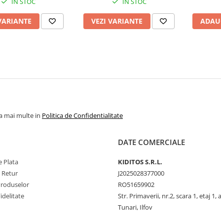
IN STOC
IN STOC
VARIANTE
VEZI VARIANTE
ADAU
la mai multe in
Politica de Confidentialitate
DATE COMERCIALE
 Plata
KIDITOS S.R.L.
e Retur
J2025028377000
Produselor
RO51659902
idelitate
Str. Primaverii, nr.2, scara 1, etaj 1, 
Tunari, Ilfov