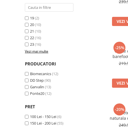
239,
19
(2)
VEZI 
20
(10)
21
(10)
22
(16)
23
(16)
-25%
Ghete d
Vezi mai multe
barefoot
219,
PRODUCATORI
Biomecanics
(12)
DD Step
(90)
VEZI 
Garvalin
(13)
Ponte20
(12)
PRET
-20%
Ghete
100 Lei - 150 Lei
(6)
naturala 
150 Lei - 200 Lei
(55)
249,