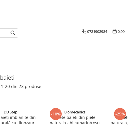
0721902984
0,00
baieti
1-
20
din
23
produse
DD Step
Biomecanics
-10%
-25%
aieți îmblănite din
Ghete baieti din piele
Ghete
turală cu dinozaur -
naturala - bleumarin/rosu
naturala